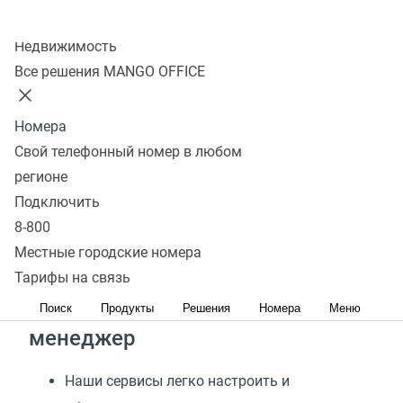
Подключить
Колл-центр
Недвижимость
Все решения MANGO OFFICE
Подключайте Виртуальную
Номера
телефонию MANGO OFFICE
Свой телефонный номер в любом
регионе
для быстрого
Подключить
масштабирования
8-800
и безопасной работы
Местные городские номера
Тарифы на связь
24/7 поддержка и персональный
Поиск
Продукты
Решения
Номера
Меню
менеджер
Наши сервисы легко настроить и