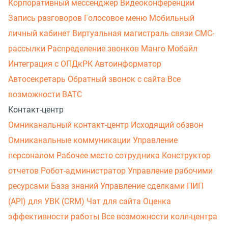
Корпоративный мессенджер
Видеоконференции
Запись разговоров
Голосовое меню
Мобильный
личный кабинет
Виртуальная магистраль связи
СМС-
рассылки
Распределение звонков
Манго Мобайл
Интеграция с ОПДкРК
Автоинформатор
Автосекретарь
Обратный звонок с сайта
Все
возможности ВАТС
Контакт-центр
Омниканальный контакт-центр
Исходящий обзвон
Омниканальные коммуникации
Управление
персоналом
Рабочее место сотрудника
Конструктор
отчетов
Робот-администратор
Управление рабочими
ресурсами
База знаний
Управление сделками
ПИП
(API) для УВК (CRM)
Чат для сайта
Оценка
эффективности работы
Все возможности колл-центра