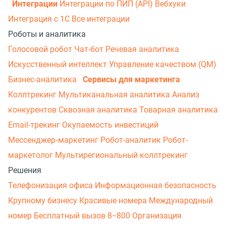
Интеграции
Интеграции по ПИП (API)
Вебхуки
Интеграция с 1С
Все интеграции
Роботы и аналитика
Голосовой робот
Чат-бот
Речевая аналитика
Искусственный интеллект
Управление качеством (QM)
Бизнес-аналитика
Сервисы для маркетинга
Коллтрекинг
Мультиканальная аналитика
Анализ
конкурентов
Сквозная аналитика
Товарная аналитика
Email-трекинг
Окупаемость инвестиций
Мессенджер‑маркетинг
Робот-аналитик
Робот-
маркетолог
Мультирегиональный коллтрекинг
Решения
Телефонизация офиса
Информационная безопасность
Крупному бизнесу
Красивые номера
Международный
номер
Бесплатный вызов 8−800
Организация