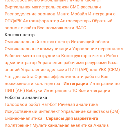
Голосовое меню
Мобильный личный кабинет
Виртуальная магистраль связи
СМС-рассылки
Распределение звонков
Манго Мобайл
Интеграция с
ОПДкРК
Автоинформатор
Автосекретарь
Обратный
звонок с сайта
Все возможности ВАТС
Контакт-центр
Омниканальный контакт-центр
Исходящий обзвон
Омниканальные коммуникации
Управление персоналом
Рабочее место сотрудника
Конструктор отчетов
Робот-
администратор
Управление рабочими ресурсами
База
знаний
Управление сделками
ПИП (API) для УВК (CRM)
Чат для сайта
Оценка эффективности работы
Все
возможности колл-центра
Интеграции
Интеграции по
ПИП (API)
Вебхуки
Интеграция с 1С
Все интеграции
Роботы и аналитика
Голосовой робот
Чат-бот
Речевая аналитика
Искусственный интеллект
Управление качеством (QM)
Бизнес-аналитика
Сервисы для маркетинга
Коллтрекинг
Мультиканальная аналитика
Анализ