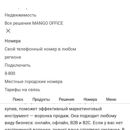
Колл-центр
31 августа 2023
48 121
Недвижимость
Оглавление
Все решения MANGO OFFICE
Что такое воронка продаж
Для чего нужна воронка
продаж
Преимущества и недостатки
Виды воронок
Этапы
воронки продаж
Где брать данные для воронки
Как
Номера
построить воронку продаж
Пример воронки
Свой телефонный номер в любом
продаж
Инструменты для визуализации воронки
регионе
продаж
Как оптимизировать воронку
Как
Подключить
автоматизировать воронку
Анализ воронки продаж на
8-800
эффективность
Топ типичных ошибок
Подведем итоги
Вы хотите больше продавать, но не можете привлечь
Местные городские номера
клиентов? Запустили лендинг, работаете с соцсетями,
Тарифы на связь
выстраиваете общение с потенциальными покупателями,
Поиск
Продукты
Решения
Номера
Меню
но все впустую. Понять, почему люди уходят, ничего не
купив, поможет эффективный маркетинговый
инструмент — воронка продаж. Она подходит любому
виду бизнеса: онлайн, офлайн, В2В и В2С. Если у вас нет
настроенной воронки, значит ваша стратегия хаотична. В