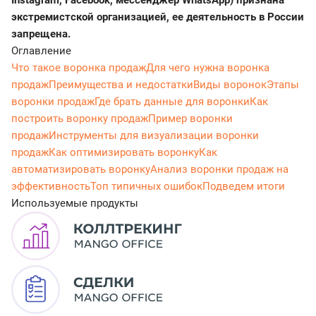
Instagram, Facebook, мессенджер WhatsApp) признана
экстремистской организацией, ее деятельность в России
запрещена.
Оглавление
Что такое воронка продаж
Для чего нужна воронка
продаж
Преимущества и недостатки
Виды воронок
Этапы
воронки продаж
Где брать данные для воронки
Как
построить воронку продаж
Пример воронки
продаж
Инструменты для визуализации воронки
продаж
Как оптимизировать воронку
Как
автоматизировать воронку
Анализ воронки продаж на
эффективность
Топ типичных ошибок
Подведем итоги
Используемые продукты