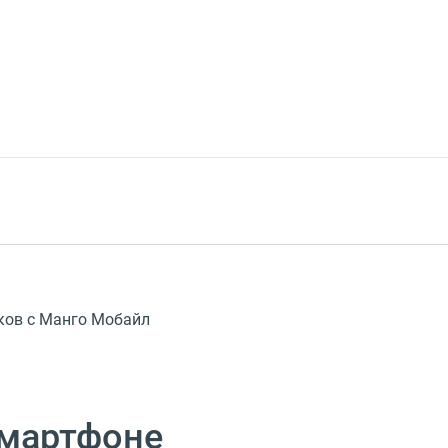
ков c Манго Мобайл
смартфоне