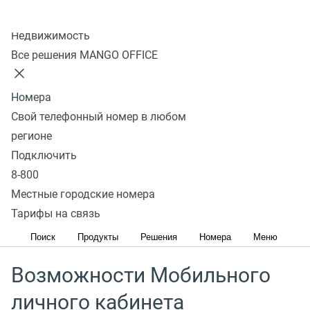
Колл-центр
Недвижимость
Скачивая приложение вы принимаете условия
Все решения MANGO OFFICE
пользовательского соглашения
Номера
Свой телефонный номер в любом
Мобильный личный кабинет MANGO OFFICE
регионе
предоставляет возможность контролировать работу
Подключить
операторов и управлять своими услугами, счетом
8-800
и аккаунтом в любое время и в любом месте. Это
Местные городские номера
значит, что вы не потеряете клиентов и обеспечите
Тарифы на связь
стабильную работу компании.
Поиск
Продукты
Решения
Номера
Меню
Возможности Мобильного
личного кабинета