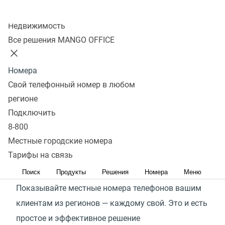
Колл-центр
Мне интересно
Недвижимость
Все решения MANGO OFFICE
Новые возможности вашего
Номера
бизнеса
Свой телефонный номер в любом
регионе
Работаете по всей России или только собираетесь
Подключить
выходить в регионы? Используйте функционал
8-800
мультирегионального коллтрекинга по максимуму
Местные городские номера
Тарифы на связь
Ближе к клиенту
Поиск
Продукты
Решения
Номера
Меню
Показывайте местные номера телефонов вашим
клиентам из регионов — каждому свой. Это и есть
простое и эффективное решение