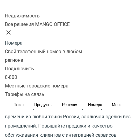
Колл-центр
Недвижимость
Рано или поздно каждая компания сталкивается
Все решения MANGO OFFICE
с тем, что менеджеры не справляются с наплывом
звонков. Они пропускают входящие, затягивают
Номера
с обратной связью и забывают вносить данные
Свой телефонный номер в любом
о клиенте в CRM-систему — это приводит к потере
регионе
покупателей и уменьшению доходов.
Подключить
8-800
Интеграция телефонии MANGO OFFICE и Битрикс24
Местные городские номера
позволит бизнесу принимать 100% звонков,
Тарифы на связь
автоматически загружать данные в CRM-систему,
Поиск
Продукты
Решения
Номера
Меню
а также общаться с клиентами в режиме реального
времени из любой точки России, заключая сделки без
промедлений. Повышайте продажи и качество
обслуживания клиентов с интеграцией сервисов