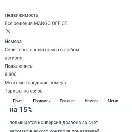
Оцените эффективность
Колл-центр
Робота-администратора
Недвижимость
Все решения MANGO OFFICE
1 минута
Номера
тратится на сбор данных из CRM‑систему
Свой телефонный номер в любом
и передачу их в исходящий обзвон
регионе
Подключить
в 30 раз
8-800
Местные городские номера
быстрее происходит подготовка исходящего
Тарифы на связь
обзвона
Поиск
Продукты
Решения
Номера
Меню
на 15%
повышается конверсия дозвона за счет
автоматического контроля показателей